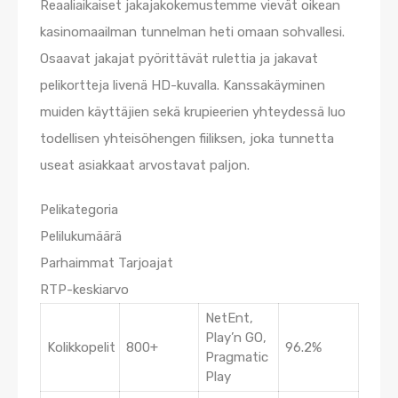
Reaaliaikaiset jakajakokemustemme vievät oikean
kasinomaailman tunnelman heti omaan sohvallesi.
Osaavat jakajat pyörittävät rulettia ja jakavat
pelikortteja livenä HD-kuvalla. Kanssakäyminen
muiden käyttäjien sekä krupieerien yhteydessä luo
todellisen yhteisöhengen fiiliksen, joka tunnetta
useat asiakkaat arvostavat paljon.
Pelikategoria
Pelilukumäärä
Parhaimmat Tarjoajat
RTP-keskiarvo
NetEnt,
Play’n GO,
Kolikkopelit
800+
96.2%
Pragmatic
Play