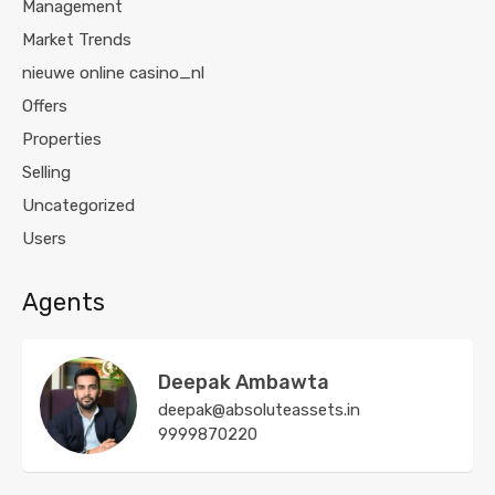
Management
Market Trends
nieuwe online casino_nl
Offers
Properties
Selling
Uncategorized
Users
Agents
Deepak Ambawta
deepak@absoluteassets.in
9999870220