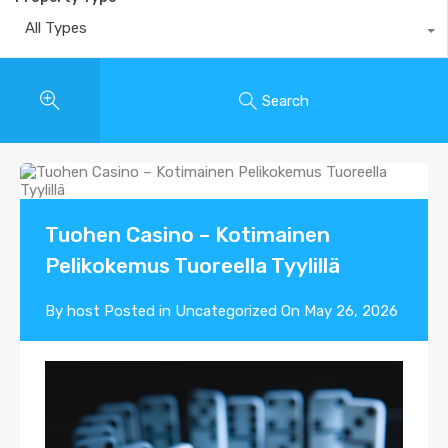
All Types
Search
Tuohen Casino – Kotimainen
Pelikokemus Tuoreella Tyylillä
By
host
Posted in
Uncategorized
On
May 26, 2026