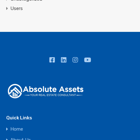
Users
Quick Links
Home