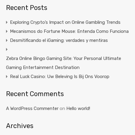
Recent Posts
Exploring Crypto’s Impact on Online Gambling Trends
Mecanismos do Fortune Mouse: Entenda Como Funciona
Desmitificando el iGaming: verdades y mentiras
Zebra Online Bingo Gaming Site: Your Personal Ultimate
Gaming Entertainment Destination
Real Luck Casino: Uw Beleving Is Bij Ons Voorop
Recent Comments
A WordPress Commenter
on
Hello world!
Archives