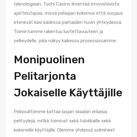
teknologiaan. Tuohi Casino ilmentää innovatiivista
ajattelutapaa, missä pelaajan kokemus että suojaus
etenevät käsi kädessä parhaiden huvin yhteydessä.
Toimintamme rakentuu luotettavuuteen ja
selkeydelle, joka näkyy kaikessa prosessissamme.
Monipuolinen
Pelitarjonta
Jokaiselle Käyttäjille
Pelisisältömme kattaa laajan skaalan erilaisia
pelityylejä, mitkä toimivat sekä tulokkaille sekä
kokeneille käyttäjille. Olemme yhdessä solmineet