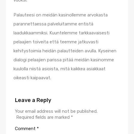
Palauteesi on meidän kasinollemme arvokasta
parannettaessa palveluitamme entistä
laadukkaammiksi. Kuuntelemme tarkkaavaisesti
pelaajien toiveita että teemme jatkuvasti
kehitystoimia heidän palautteiden avulla. Kyseinen
dialogi pelaajien parissa pitää meidän kasinomme
kuulolla niistä asioista, mitä kaikkea asiakkaat
oikeasti kaipaavat.
Leave a Reply
Your email address will not be published.
Required fields are marked
*
Comment
*