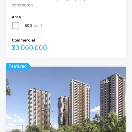
commercial…
Area
300
sq ft
Commercial
₹30,000,000
Featured