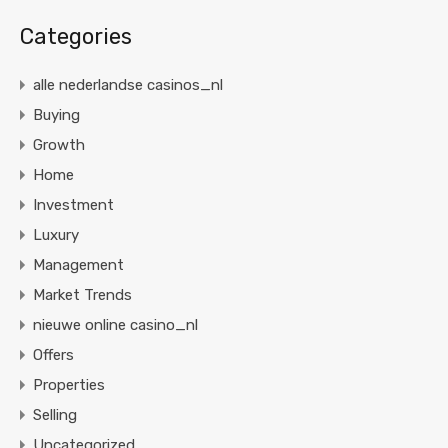
Categories
alle nederlandse casinos_nl
Buying
Growth
Home
Investment
Luxury
Management
Market Trends
nieuwe online casino_nl
Offers
Properties
Selling
Uncategorized