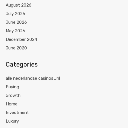
August 2026
July 2026
June 2026
May 2026
December 2024
June 2020
Categories
alle nederlandse casinos_nl
Buying
Growth
Home
Investment
Luxury