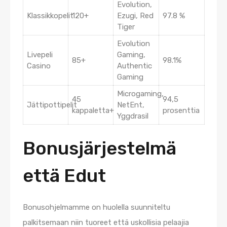
Evolution,
Klassikkopelit
120+
Ezugi, Red
97.8 %
Tiger
Evolution
Livepeli
Gaming,
85+
98.1%
Casino
Authentic
Gaming
Microgaming,
45
94,5
Jättipottipelit
NetEnt,
kappaletta+
prosenttia
Yggdrasil
Bonusjärjestelmä
että Edut
Bonusohjelmamme on huolella suunniteltu
palkitsemaan niin tuoreet että uskollisia pelaajia