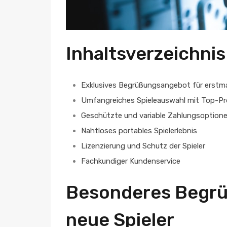
Inhaltsverzeichnis
Exklusives Begrüßungsangebot für erstmal
Umfangreiches Spieleauswahl mit Top-Pr
Geschützte und variable Zahlungsoption
Nahtloses portables Spielerlebnis
Lizenzierung und Schutz der Spieler
Fachkundiger Kundenservice
Besonderes Begrü
neue Spieler