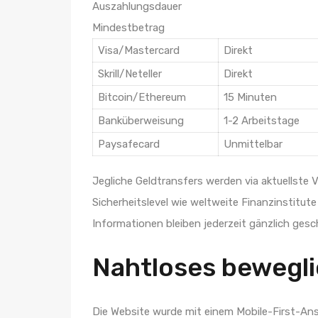
Auszahlungsdauer
Mindestbetrag
Visa/Mastercard
Direkt
Skrill/Neteller
Direkt
Bitcoin/Ethereum
15 Minuten
Banküberweisung
1-2 Arbeitstage
Paysafecard
Unmittelbar
Jegliche Geldtransfers werden via aktuellste
Sicherheitslevel wie weltweite Finanzinstitute 
Informationen bleiben jederzeit gänzlich gesc
Nahtloses bewegli
Die Website wurde mit einem Mobile-First-Ans