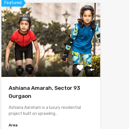
Featured
Ashiana Amarah, Sector 93
Gurgaon
Ashiana Aaroham is a luxury residential
project built on sprawling…
Area