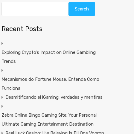
Search
Recent Posts
Exploring Crypto’s Impact on Online Gambling
Trends
Mecanismos do Fortune Mouse: Entenda Como
Funciona
Desmitificando el iGaming: verdades y mentiras
Zebra Online Bingo Gaming Site: Your Personal
Ultimate Gaming Entertainment Destination
Real Luck Casino: Uw Beleving Is Bij Ons Voorop