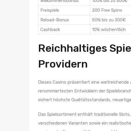
Willkommensbonus
100% bis zu 500€
Freispiele
200 Free Spins
Reload-Bonus
50% bis zu 300€
Cashback
10% wöchentlich
Reichhaltiges Spi
Providern
Dieses Casino präsentiert eine weitreichende
renommiertesten Entwicklern der Spielebranch
sichert höchste Qualitätsstandards, neuarti
Das Spielsortiment enthält traditionelle Slots
verschiedenen Varianten sowie ein realistisch