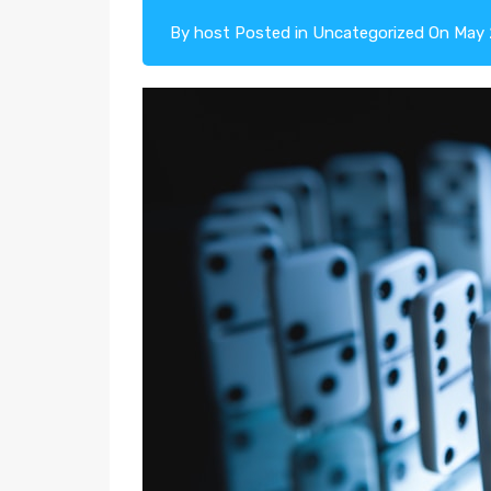
By
host
Posted in
Uncategorized
On
May 