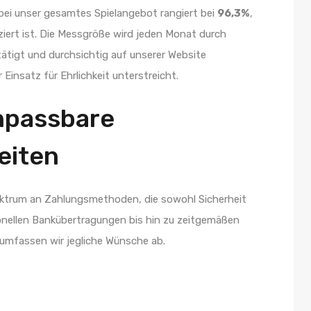
bei unser gesamtes Spielangebot rangiert bei
96,3%
,
ziert ist. Die Messgröße wird jeden Monat durch
tigt und durchsichtig auf unserer Website
 Einsatz für Ehrlichkeit unterstreicht.
npassbare
eiten
pektrum an Zahlungsmethoden, die sowohl Sicherheit
ionellen Bankübertragungen bis hin zu zeitgemäßen
umfassen wir jegliche Wünsche ab.