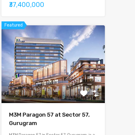
₹37,400,000
Featured
M3M Paragon 57 at Sector 57,
Gurugram