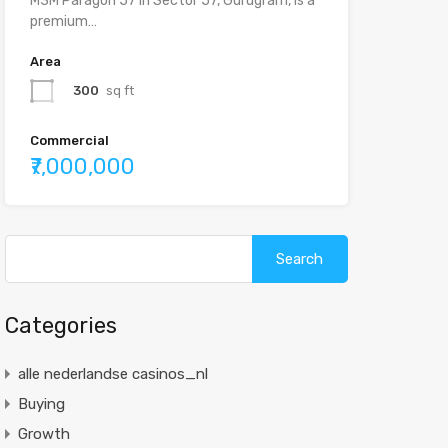
M3M Paragon 57 in Sector 57, Gurugram, is a
premium…
Area
300
sq ft
Commercial
₹7,000,000
Categories
alle nederlandse casinos_nl
Buying
Growth