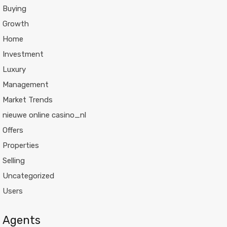
Buying
Growth
Home
Investment
Luxury
Management
Market Trends
nieuwe online casino_nl
Offers
Properties
Selling
Uncategorized
Users
Agents