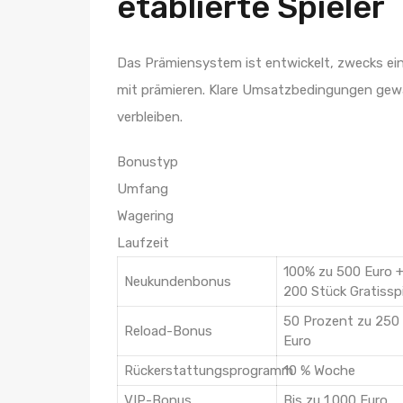
etablierte Spieler
Das Prämiensystem ist entwickelt, zwecks ei
mit prämieren. Klare Umsatzbedingungen gewä
verbleiben.
Bonustyp
Umfang
Wagering
Laufzeit
100% zu 500 Euro 
Neukundenbonus
200 Stück Gratissp
50 Prozent zu 250
Reload-Bonus
Euro
Rückerstattungsprogramm
10 % Woche
VIP-Bonus
Bis zu 1.000 Euro