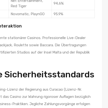
Net Entertainment,
94,6%
Red Tiger
Novomatic, PlaynGO
95.9%
Interaktion
nte stationärer Casinos. Professionelle Live-Dealer
Blackjack, Roulette sowie Baccara. Die Übertragungen
rtifizierten Studios auf der Insel Malta und der Republik
e Sicherheitsstandards
aming-Lizenz der Regierung aus Curacao (Lizenz-Nr.
 das Casino zur Wahrung rigoroser Auflagen bezüglich
usiness-Praktiken. Jegliche Zahlungsvorgänge erfolgen