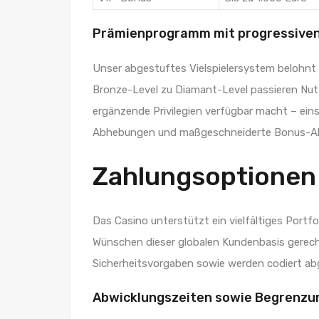
Prämienprogramm mit progressiven
Unser abgestuftes Vielspielersystem belohnt da
Bronze-Level zu Diamant-Level passieren Nutze
ergänzende Privilegien verfügbar macht – einsch
Abhebungen und maßgeschneiderte Bonus-Ak
Zahlungsoptionen 
Das Casino unterstützt ein vielfältiges Portf
Wünschen dieser globalen Kundenbasis gerecht
Sicherheitsvorgaben sowie werden codiert abg
Abwicklungszeiten sowie Begrenzu