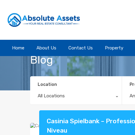
Home
Home
About Us
About Us
Contact Us
Contact Us
Property
Property
Blog
Location
Pr
All Locations
A
Casinia Spielbank – Professi
Niveau