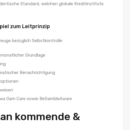
dentische Standard, welchen globale Kreditinstitute
el zum Leitprinzip
uge bezüglich Selbstkontrolle:
 monatlicher Grundlage
ung
matischer Benachrichtigung
roptionen
nweisen
n etwa Gam Care sowie BeGambleAware
 an kommende &