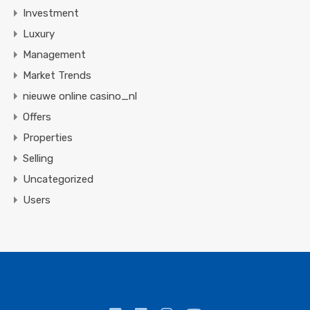
Investment
Luxury
Management
Market Trends
nieuwe online casino_nl
Offers
Properties
Selling
Uncategorized
Users