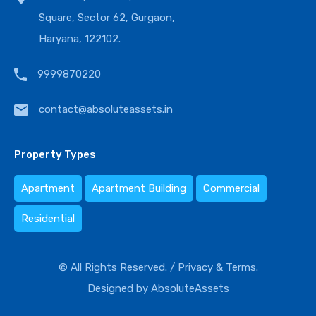
Square, Sector 62, Gurgaon,
Haryana, 122102.
9999870220
contact@absoluteassets.in
Property Types
Apartment
Apartment Building
Commercial
Residential
© All Rights Reserved. /
Privacy & Terms.
Designed by
AbsoluteAssets