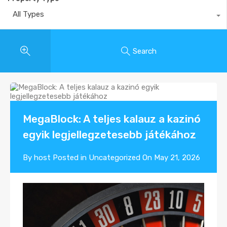
All Types
Search
MegaBlock: A teljes kalauz a kazinó
egyik legjellegzetesebb játékához
By
host
Posted in
Uncategorized
On
May 21, 2026