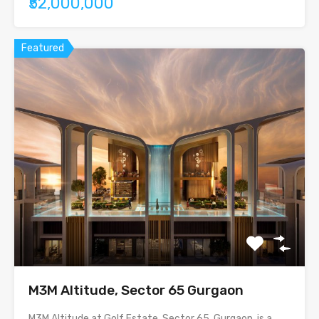
₹52,000,000
Featured
M3M Altitude, Sector 65 Gurgaon
M3M Altitude at Golf Estate, Sector 65, Gurgaon, is a…