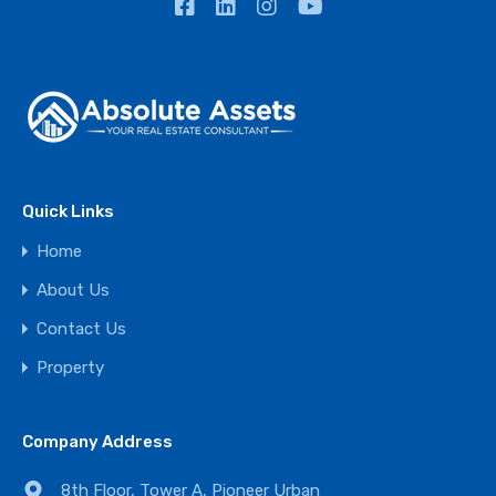
Quick Links
Home
About Us
Contact Us
Property
Company Address
8th Floor, Tower A, Pioneer Urban