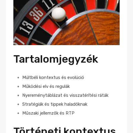
Tartalomjegyzék
Múltbéli kontextus és evolúció
Működési elv és regulák
Nyereménytáblázat és visszatérítési ráták
Stratégiák és tippek haladóknak
Műszaki jellemzők és RTP
Történeti kontextus