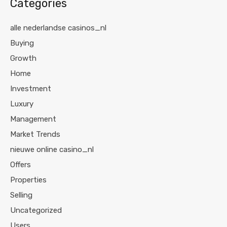
Categories
alle nederlandse casinos_nl
Buying
Growth
Home
Investment
Luxury
Management
Market Trends
nieuwe online casino_nl
Offers
Properties
Selling
Uncategorized
Users