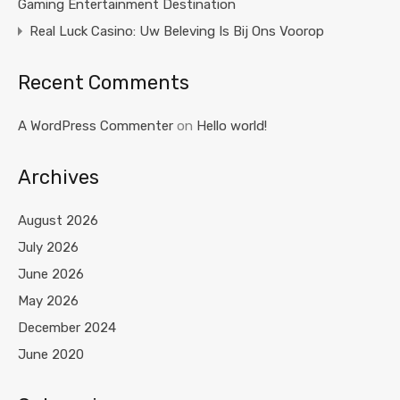
Gaming Entertainment Destination
Real Luck Casino: Uw Beleving Is Bij Ons Voorop
Recent Comments
A WordPress Commenter
on
Hello world!
Archives
August 2026
July 2026
June 2026
May 2026
December 2024
June 2020