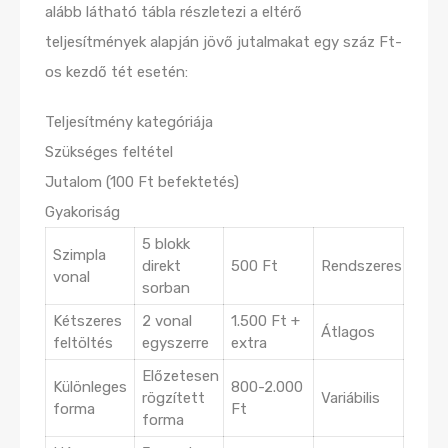
alább látható tábla részletezi a eltérő
teljesítmények alapján jövő jutalmakat egy száz Ft-
os kezdő tét esetén:
Teljesítmény kategóriája
Szükséges feltétel
Jutalom (100 Ft befektetés)
Gyakoriság
5 blokk
Szimpla
direkt
500 Ft
Rendszeres
vonal
sorban
Kétszeres
2 vonal
1.500 Ft +
Átlagos
feltöltés
egyszerre
extra
Előzetesen
Különleges
800-2.000
rögzített
Variábilis
forma
Ft
forma