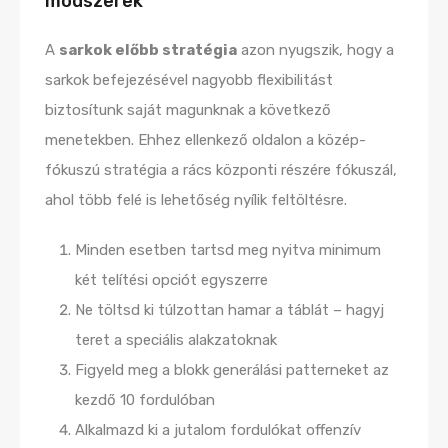
módszerek
A
sarkok előbb stratégia
azon nyugszik, hogy a
sarkok befejezésével nagyobb flexibilitást
biztosítunk saját magunknak a következő
menetekben. Ehhez ellenkező oldalon a közép-
fókuszú stratégia a rács központi részére fókuszál,
ahol több felé is lehetőség nyílik feltöltésre.
Minden esetben tartsd meg nyitva minimum
két telítési opciót egyszerre
Ne töltsd ki túlzottan hamar a táblát – hagyj
teret a speciális alakzatoknak
Figyeld meg a blokk generálási patterneket az
kezdő 10 fordulóban
Alkalmazd ki a jutalom fordulókat offenzív