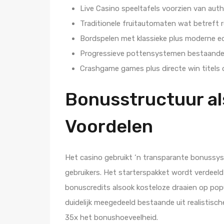
Live Casino speeltafels voorzien van auth
Traditionele fruitautomaten wat betreft 
Bordspelen met klassieke plus moderne ed
Progressieve pottensystemen bestaande 
Crashgame games plus directe win titels 
Bonusstructuur a
Voordelen
Het casino gebruikt ‘n transparante bonussy
gebruikers. Het starterspakket wordt verdeel
bonuscredits alsook kosteloze draaien op pop
duidelijk meegedeeld bestaande uit realistis
35x het bonushoeveelheid.