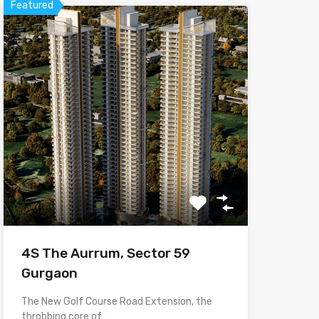
Featured
4S The Aurrum, Sector 59
Gurgaon
The New Golf Course Road Extension, the
throbbing core of…