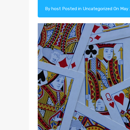
By
host
Posted in
Uncategorized
On
May 