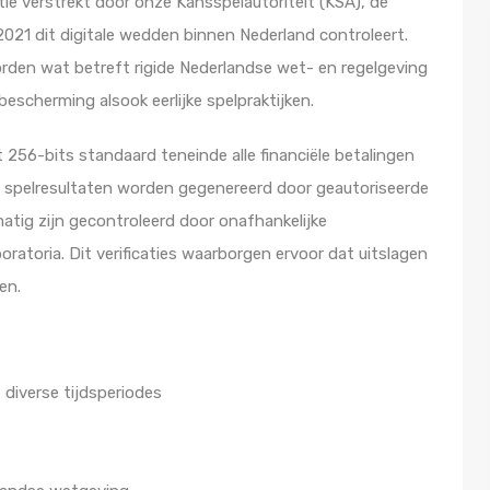
tie verstrekt door onze Kansspelautoriteit (KSA), de
021 dit digitale wedden binnen Nederland controleert.
rden wat betreft rigide Nederlandse wet- en regelgeving
bescherming alsook eerlijke spelpraktijken.
 256-bits standaard teneinde alle financiële betalingen
le spelresultaten worden gegenereerd door geautoriseerde
ig zijn gecontroleerd door onafhankelijke
ratoria. Dit verificaties waarborgen ervoor dat uitslagen
en.
 diverse tijdsperiodes