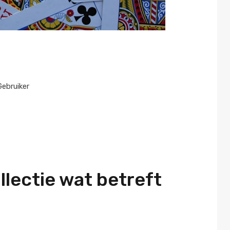
ebruiker
lectie wat betreft