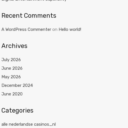
Recent Comments
A WordPress Commenter
on
Hello world!
Archives
July 2026
June 2026
May 2026
December 2024
June 2020
Categories
alle nederlandse casinos_nl