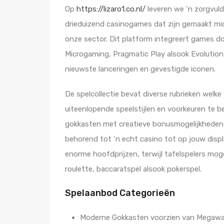
Op
https://lizaro1.co.nl/
leveren we ‘n zorgvul
drieduizend casinogames dat zijn gemaakt m
onze sector. Dit platform integreert games 
Microgaming, Pragmatic Play alsook Evolution
nieuwste lanceringen en gevestigde iconen.
De spelcollectie bevat diverse rubrieken welk
uiteenlopende speelstijlen en voorkeuren te
gokkasten met creatieve bonusmogelijkheden n
behorend tot ‘n echt casino tot op jouw dis
enorme hoofdprijzen, terwijl tafelspelers mog
roulette, baccaratspel alsook pokerspel.
Spelaanbod Categorieën
Moderne Gokkasten voorzien van Megawa