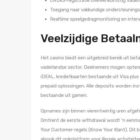
CRUKS-registratie overeenkomstig vader
Toegang naar vakkundige ondersteunings
Realtime speelgedragmonitoring en interve
Veelzijdige Betaa
Het casino biedt een uitgebreid bereik uit 
vaderlandse sector. Deelnemers mogen optere
iDEAL, kredietkaarten bestaande uit Visa plus M
prepaid oplossingen. Alle deposits worden ins
bestaande uit gamen.
Opnames zijn binnen vierentwintig uren afgeha
Omtrent de eerste withdrawal wordt ‘n eenmal
Your Customer-regels (Know Your Klant). Dit b
alsook dit gokplatform voor illegale activitei