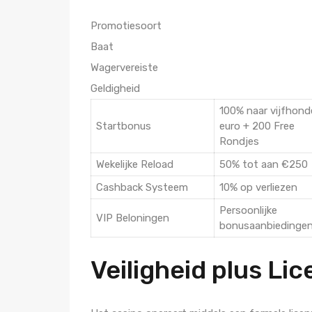
Promotiesoort
Baat
Wagervereiste
Geldigheid
100% naar vijfhond
Startbonus
euro + 200 Free
Rondjes
Wekelijke Reload
50% tot aan €250
Cashback Systeem
10% op verliezen
Persoonlijke
VIP Beloningen
bonusaanbiedinge
Veiligheid plus Lic