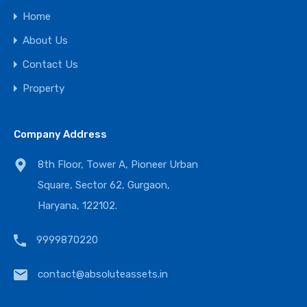
Home
About Us
Contact Us
Property
Company Address
8th Floor, Tower A, Pioneer Urban
Square, Sector 62, Gurgaon,
Haryana, 122102.
9999870220
contact@absoluteassets.in