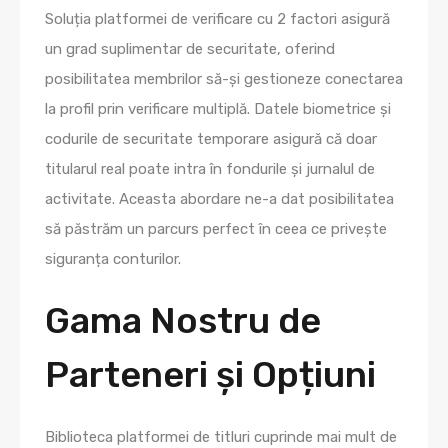
Soluția platformei de verificare cu 2 factori asigură
un grad suplimentar de securitate, oferind
posibilitatea membrilor să-și gestioneze conectarea
la profil prin verificare multiplă. Datele biometrice și
codurile de securitate temporare asigură că doar
titularul real poate intra în fondurile și jurnalul de
activitate. Aceasta abordare ne-a dat posibilitatea
să păstrăm un parcurs perfect în ceea ce privește
siguranța conturilor.
Gama Nostru de
Parteneri și Opțiuni
Biblioteca platformei de titluri cuprinde mai mult de