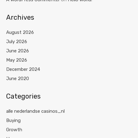
Archives
August 2026
July 2026
June 2026
May 2026
December 2024
June 2020
Categories
alle nederlandse casinos_nl
Buying
Growth