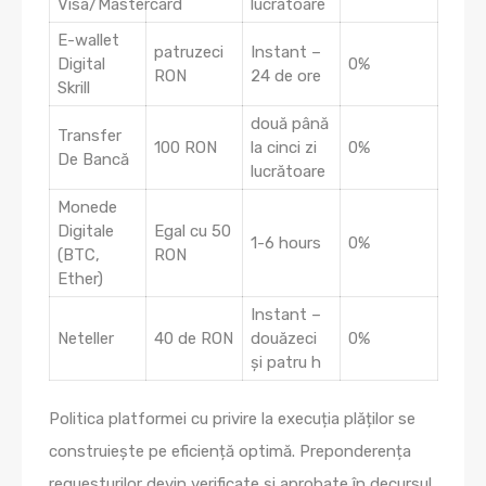
Visa/Mastercard
lucratoare
E-wallet
patruzeci
Instant –
Digital
0%
RON
24 de ore
Skrill
două până
Transfer
100 RON
la cinci zi
0%
De Bancă
lucrătoare
Monede
Digitale
Egal cu 50
1-6 hours
0%
(BTC,
RON
Ether)
Instant –
Neteller
40 de RON
douăzeci
0%
și patru h
Politica platformei cu privire la execuția plăților se
construiește pe eficiență optimă. Preponderența
requesturilor devin verificate și aprobate în decursul