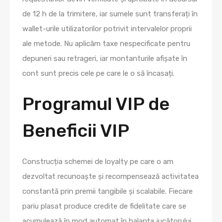
de 12 h de la trimitere, iar sumele sunt transferați în
wallet-urile utilizatorilor potrivit intervalelor proprii
ale metode. Nu aplicăm taxe nespecificate pentru
depuneri sau retrageri, iar montanturile afișate în
cont sunt precis cele pe care le o să încasați.
Programul VIP de
Beneficii VIP
Construcția schemei de loyalty pe care o am
dezvoltat recunoaște și recompensează activitatea
constantă prin premii tangibile și scalabile. Fiecare
pariu plasat produce credite de fidelitate care se
acumulează în mod automat în balanța jucătorului,