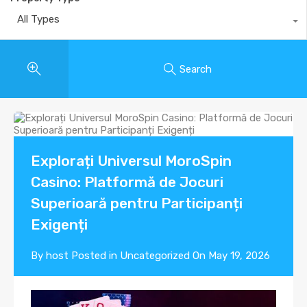
All Types
Search
Explorați Universul MoroSpin
Casino: Platformă de Jocuri
Superioară pentru Participanți
Exigenți
By
host
Posted in
Uncategorized
On
May 19, 2026