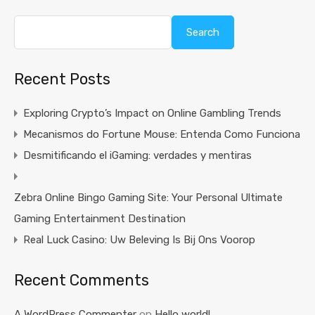
Search
Recent Posts
Exploring Crypto’s Impact on Online Gambling Trends
Mecanismos do Fortune Mouse: Entenda Como Funciona
Desmitificando el iGaming: verdades y mentiras
Zebra Online Bingo Gaming Site: Your Personal Ultimate
Gaming Entertainment Destination
Real Luck Casino: Uw Beleving Is Bij Ons Voorop
Recent Comments
A WordPress Commenter
on
Hello world!