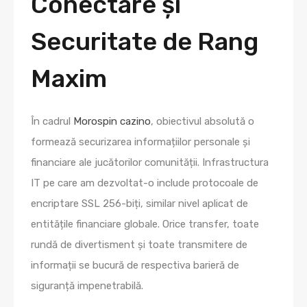
Conectare și
Securitate de Rang
Maxim
În cadrul
Morospin cazino
, obiectivul absolută o
formează securizarea informațiilor personale și
financiare ale jucătorilor comunității. Infrastructura
IT pe care am dezvoltat-o include protocoale de
encriptare SSL 256-biți, similar nivel aplicat de
entitățile financiare globale. Orice transfer, toate
rundă de divertisment și toate transmitere de
informații se bucură de respectiva barieră de
siguranță impenetrabilă.