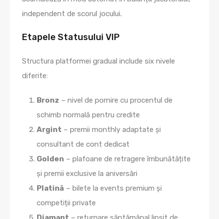
independent de scorul jocului.
Etapele Statusului VIP
Structura platformei gradual include six nivele
diferite:
Bronz
– nivel de pornire cu procentul de
schimb normală pentru credite
Argint
– premii monthly adaptate și
consultant de cont dedicat
Golden
– plafoane de retragere îmbunătățite
și premii exclusive la aniversări
Platină
– bilete la events premium și
competiții private
Diamant
– returnare săptămânal lipsit de