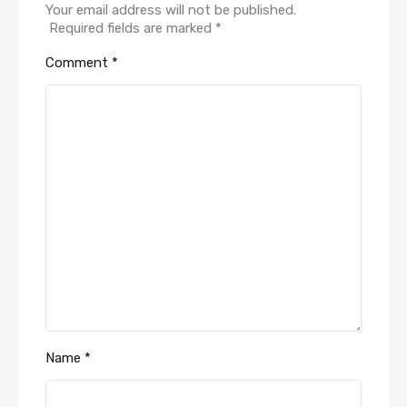
Your email address will not be published.
Required fields are marked
*
Comment
*
Name
*