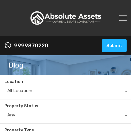
9999870220
Submit
Blog
Location
All Locations
Property Status
Any
Property Type