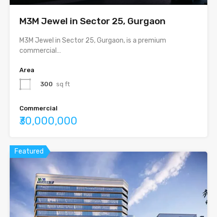
M3M Jewel in Sector 25, Gurgaon
M3M Jewel in Sector 25, Gurgaon, is a premium
commercial…
Area
300
sq ft
Commercial
₹30,000,000
Featured