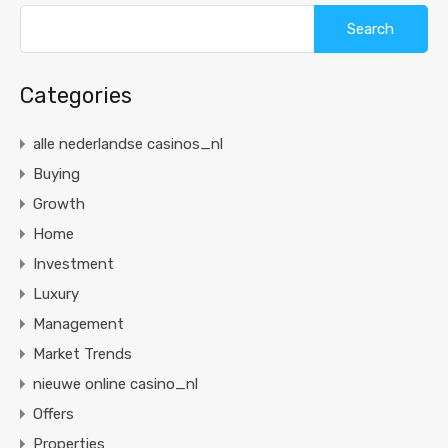
Categories
alle nederlandse casinos_nl
Buying
Growth
Home
Investment
Luxury
Management
Market Trends
nieuwe online casino_nl
Offers
Properties