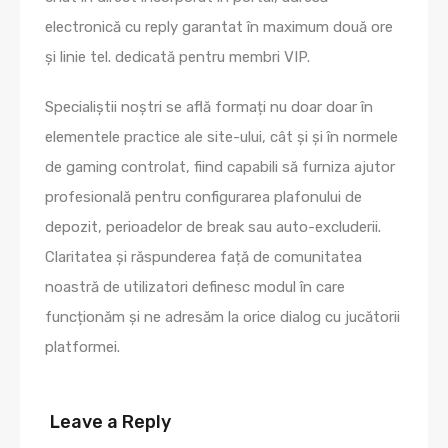
electronică cu reply garantat în maximum două ore
și linie tel. dedicată pentru membri VIP.
Specialiștii noștri se află formați nu doar doar în
elementele practice ale site-ului, cât și și în normele
de gaming controlat, fiind capabili să furniza ajutor
profesională pentru configurarea plafonului de
depozit, perioadelor de break sau auto-excluderii.
Claritatea și răspunderea față de comunitatea
noastră de utilizatori definesc modul în care
funcționăm și ne adresăm la orice dialog cu jucătorii
platformei.
Leave a Reply