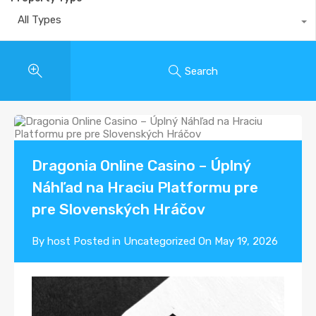
All Types
Search
Dragonia Online Casino – Úplný
Náhľad na Hraciu Platformu pre
pre Slovenských Hráčov
By
host
Posted in
Uncategorized
On
May 19, 2026