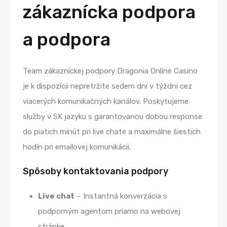
zákaznícka podpora
a podpora
Team zákazníckej podpory Dragonia Online Casino
je k dispozícii nepretržite sedem dní v týždni cez
viacerých komunikačných kanálov. Poskytujeme
služby v SK jazyku s garantovanou dobou response
do piatich minút pri live chate a maximálne šiestich
hodín pri emailovej komunikácii.
Spôsoby kontaktovania podpory
Live chat
– Instantná konverzácia s
podporným agentom priamo na webovej
stránke