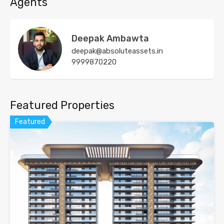
Agents
Deepak Ambawta
deepak@absoluteassets.in
9999870220
Featured Properties
Featured