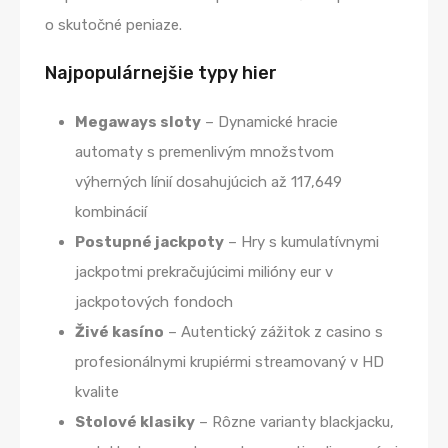
o skutočné peniaze.
Najpopulárnejšie typy hier
Megaways sloty
– Dynamické hracie
automaty s premenlivým množstvom
výherných línií dosahujúcich až 117,649
kombinácií
Postupné jackpoty
– Hry s kumulatívnymi
jackpotmi prekračujúcimi milióny eur v
jackpotových fondoch
Živé kasíno
– Autentický zážitok z casino s
profesionálnymi krupiérmi streamovaný v HD
kvalite
Stolové klasiky
– Rôzne varianty blackjacku,