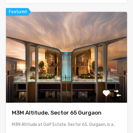
Featured
M3M Altitude, Sector 65 Gurgaon
M3M Altitude at Golf Estate, Sector 65, Gurgaon, is a…