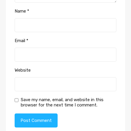
Name
*
Email
*
Website
Save my name, email, and website in this
browser for the next time I comment.