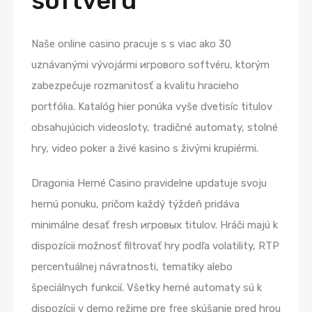
softvéru
Naše online casino pracuje s s viac ako 30
uznávanými vývojármi игрового softvéru, ktorým
zabezpečuje rozmanitosť a kvalitu hracieho
portfólia. Katalóg hier ponúka vyše dvetisíc titulov
obsahujúcich videosloty, tradičné automaty, stolné
hry, video poker a živé kasino s živými krupiérmi.
Dragonia Herné Casino pravidelne updatuje svoju
hernú ponuku, pričom každý týždeň pridáva
minimálne desať fresh игровых titulov. Hráči majú k
dispozícii možnosť filtrovať hry podľa volatility, RTP
percentuálnej návratnosti, tematiky alebo
špeciálnych funkcií. Všetky herné automaty sú k
dispozícii v demo režime pre free skúšanie pred hrou