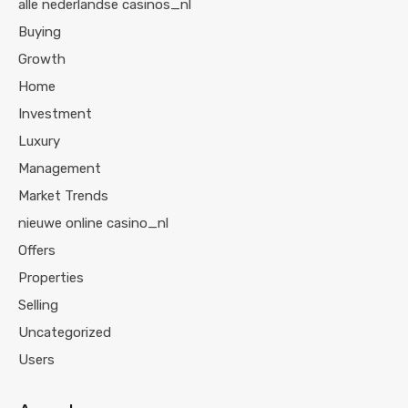
alle nederlandse casinos_nl
Buying
Growth
Home
Investment
Luxury
Management
Market Trends
nieuwe online casino_nl
Offers
Properties
Selling
Uncategorized
Users