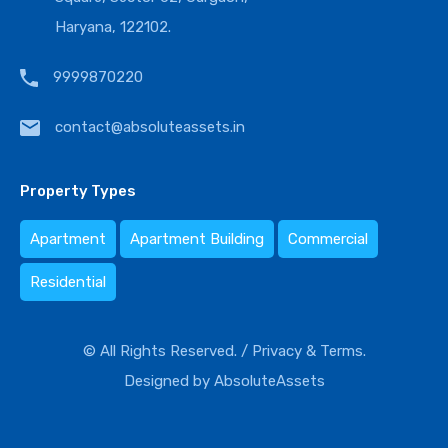
Haryana, 122102.
9999870220
contact@absoluteassets.in
Property Types
Apartment
Apartment Building
Commercial
Residential
© All Rights Reserved. /
Privacy & Terms.
Designed by
AbsoluteAssets