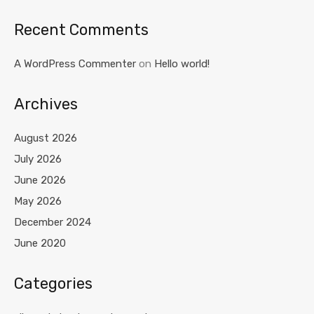
Recent Comments
A WordPress Commenter
on
Hello world!
Archives
August 2026
July 2026
June 2026
May 2026
December 2024
June 2020
Categories